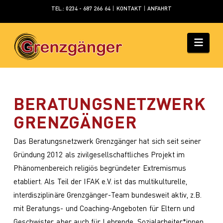
TEL.: 0234 - 687 266 64
|
KONTAKT
|
ANFAHRT
BERATUNG
Navi
GRENZGÄN
BOCHUM
BERATUNGS­NETZWERK
GRENZGÄNGER
|
Das Beratungsnetzwerk Grenzgänger hat sich seit seiner
Gründung 2012 als zivilgesellschaftliches Projekt im
NRW
Phänomenbereich religiös begründeter Extremismus
etabliert. Als Teil der IFAK e.V. ist das multikulturelle,
interdisziplinäre Grenzgänger-Team bundesweit aktiv, z.B.
mit Beratungs- und Coaching-Angeboten für Eltern und
Geschwister, aber auch für Lehrende, Sozialarbeiter*innen