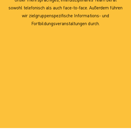
sowohl telefonisch als auch face-to-face. Außerdem führen
wir zielgruppenspezifische Informations- und
Fortbildungsveranstaltungen durch.
Beratungsnetzwerk Grenzgänger
0234 - 687 266 64
Zum Kontaktformular
BAMF Hotline
0911 - 943 43 43