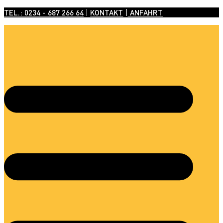
TEL.: 0234 - 687 266 64
|
KONTAKT
|
ANFAHRT